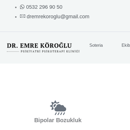
İçeriğe
0532 296 90 50
atla
dremrekoroglu@gmail.com
Soteria
Ekib
Bipolar Bozukluk