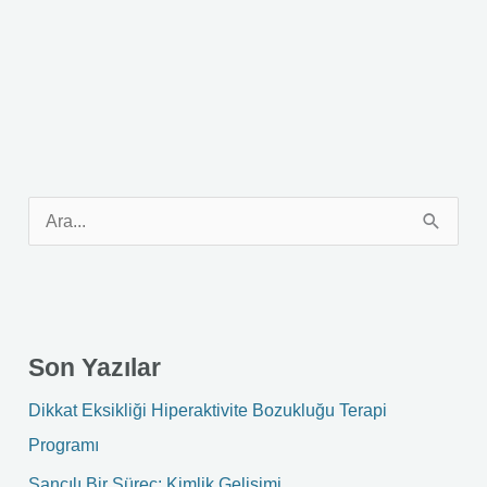
S
e
a
r
Son Yazılar
c
h
Dikkat Eksikliği Hiperaktivite Bozukluğu Terapi
f
Programı
o
Sancılı Bir Süreç: Kimlik Gelişimi