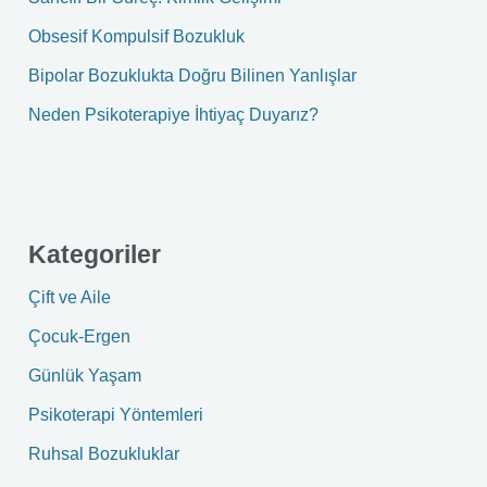
r
Obsesif Kompulsif Bozukluk
:
Bipolar Bozuklukta Doğru Bilinen Yanlışlar
Neden Psikoterapiye İhtiyaç Duyarız?
Kategoriler
Çift ve Aile
Çocuk-Ergen
Günlük Yaşam
Psikoterapi Yöntemleri
Ruhsal Bozukluklar