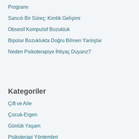
f
Programı
o
Sancılı Bir Süreç: Kimlik Gelişimi
r
Obsesif Kompulsif Bozukluk
:
Bipolar Bozuklukta Doğru Bilinen Yanlışlar
Neden Psikoterapiye İhtiyaç Duyarız?
Kategoriler
Çift ve Aile
Çocuk-Ergen
Günlük Yaşam
Psikoterapi Yöntemleri