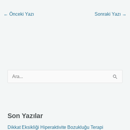
←
Önceki Yazı
Sonraki Yazı
→
S
e
a
r
Son Yazılar
c
h
Dikkat Eksikliği Hiperaktivite Bozukluğu Terapi