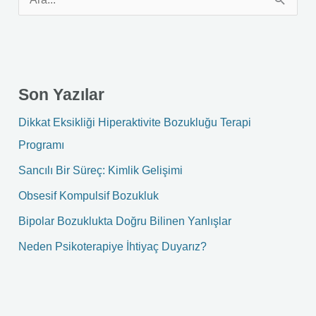
S
e
a
r
Son Yazılar
c
h
Dikkat Eksikliği Hiperaktivite Bozukluğu Terapi
f
Programı
o
Sancılı Bir Süreç: Kimlik Gelişimi
r
Obsesif Kompulsif Bozukluk
:
Bipolar Bozuklukta Doğru Bilinen Yanlışlar
Neden Psikoterapiye İhtiyaç Duyarız?