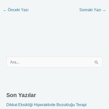
←
Önceki Yazı
Sonraki Yazı
→
S
e
a
r
Son Yazılar
c
h
Dikkat Eksikliği Hiperaktivite Bozukluğu Terapi