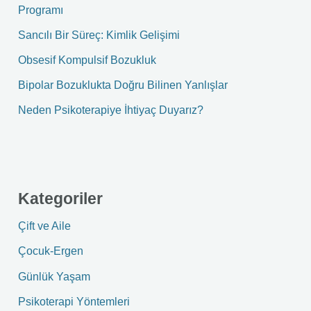
f
Programı
o
Sancılı Bir Süreç: Kimlik Gelişimi
r
Obsesif Kompulsif Bozukluk
:
Bipolar Bozuklukta Doğru Bilinen Yanlışlar
Neden Psikoterapiye İhtiyaç Duyarız?
Kategoriler
Çift ve Aile
Çocuk-Ergen
Günlük Yaşam
Psikoterapi Yöntemleri