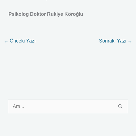
Psikolog Doktor Rukiye Köroğlu
←
Önceki Yazı
Sonraki Yazı
→
S
e
a