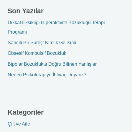
r
Son Yazılar
c
h
Dikkat Eksikliği Hiperaktivite Bozukluğu Terapi
f
Programı
o
Sancılı Bir Süreç: Kimlik Gelişimi
r
Obsesif Kompulsif Bozukluk
:
Bipolar Bozuklukta Doğru Bilinen Yanlışlar
Neden Psikoterapiye İhtiyaç Duyarız?
Kategoriler
Çift ve Aile