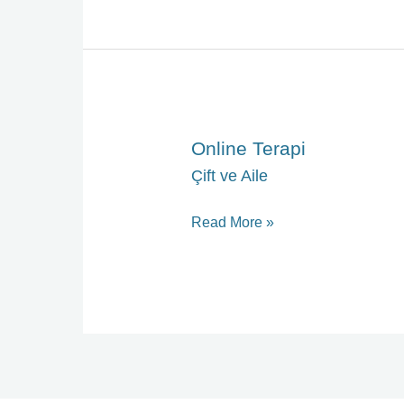
Online Terapi
Online
Terapi
Çift ve Aile
Read More »