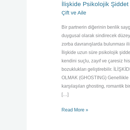
İlişkide Psikolojik Şidde
Çift ve Aile
Bir partnerin diğerinin benlik say
duygusal olarak sindirecek düzeyd
zorba davranışlarda bulunması iliş
İlişkide uzun süre psikolojik şidd
kendini suçlu, zayıf ve çaresiz h
bozuklukları geliştirebilir. İ
OLMAK (GHOSTING) Genellikle inter
karşılaşılan ghosting, romantik bir 
[…]
Read More »