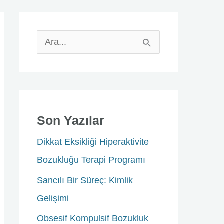
S
e
a
r
c
Son Yazılar
h
Dikkat Eksikliği Hiperaktivite
f
Bozukluğu Terapi Programı
o
Sancılı Bir Süreç: Kimlik
r
Gelişimi
:
Obsesif Kompulsif Bozukluk