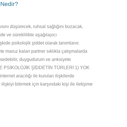
t Nedir?
gısını düşürecek, ruhsal sağlığını bozacak,
e ve süreklilikte aşağılayıcı
kide psikolojik şiddet olarak tanımlanır.
ete maruz kalan partner sıklıkla çatışmalarda
issedebilir, duygudurum ve anksiyete
LİŞKİDE PSİKOLOJİK ŞİDDETİN TÜRLERİ 1) YOK
net aracılığı ile kurulan ilişkilerde
ilişkiyi bitirmek için karşındaki kişi ile iletişime