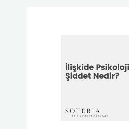
İlişkide
Psikolojik
Şiddet
Nedir?