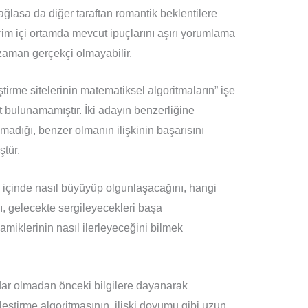
ağlasa da diğer taraftan romantik beklentilere
evrim içi ortamda mevcut ipuçlarını aşırı yorumlama
zaman gerçekçi olmayabilir.
eştirme sitelerinin matematiksel algoritmaların” işe
ıt bulunamamıştır. İki adayın benzerliğine
madığı, benzer olmanın ilişkinin başarısını
ştür.
an içinde nasıl büyüyüp olgunlaşacağını, hangi
ı, gelecekte sergileyecekleri başa
amiklerinin nasıl ilerleyeceğini bilmek
erdar olmadan önceki bilgilere dayanarak
leştirme algoritmasının, ilişki doyumu gibi uzun