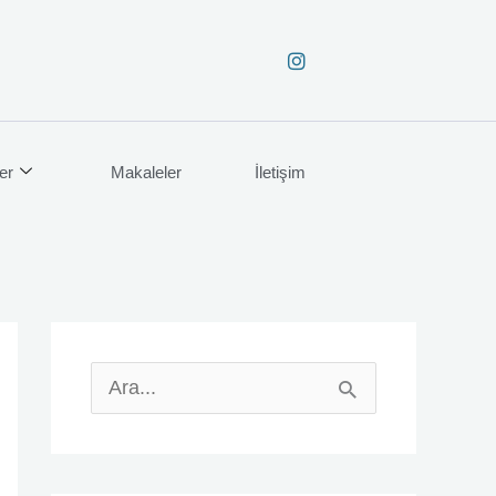
er
Makaleler
İletişim
S
e
a