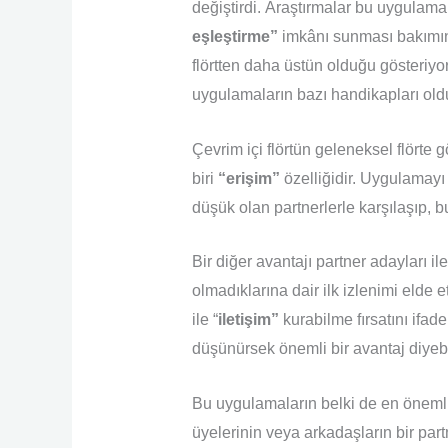
değiştirdi. Araştırmalar bu uygulama
eşleştirme”
imkânı sunması bakımı
flörtten daha üstün olduğu gösteriyo
uygulamaların bazı handikapları ol
Çevrim içi flörtün geleneksel flörte 
biri
“erişim”
özelliğidir. Uygulamayı 
düşük olan partnerlerle karşılaşıp, bu
Bir diğer avantajı partner adayları
olmadıklarına dair ilk izlenimi elde e
ile “
iletişim
”
kurabilme fırsatını ifa
düşünürsek önemli bir avantaj diyebil
Bu uygulamaların belki de en önemli 
üyelerinin veya arkadaşların bir par