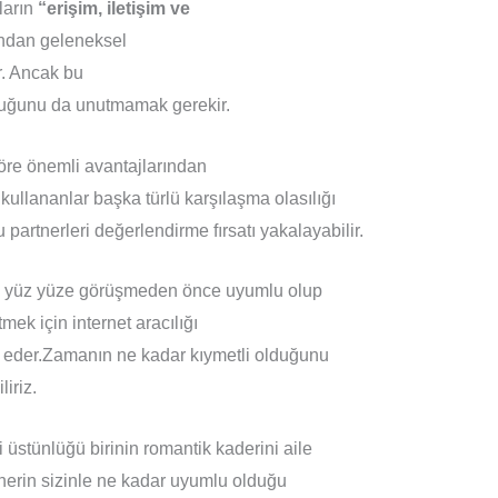
ların
“erişim, iletişim ve
ndan geleneksel
r. Ancak bu
duğunu da unutmamak gerekir.
göre önemli avantajlarından
kullananlar başka türlü karşılaşma olasılığı
 partnerleri değerlendirme fırsatı yakalayabilir.
 ile yüz yüze görüşmeden önce uyumlu olup
tmek için internet aracılığı
de eder.Zamanın ne kadar kıymetli olduğunu
iriz.
üstünlüğü birinin romantik kaderini aile
tnerin sizinle ne kadar uyumlu olduğu