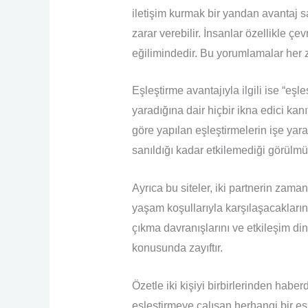
iletişim kurmak bir yandan avantaj s
zarar verebilir. İnsanlar özellikle ç
eğilimindedir. Bu yorumlamalar her 
Eşleştirme avantajıyla ilgili ise “eşl
yaradığına dair hiçbir ikna edici kan
göre yapılan eşleştirmelerin işe yara
sanıldığı kadar etkilemediği görülmü
Ayrıca bu siteler, iki partnerin zam
yaşam koşullarıyla karşılaşacakların
çıkma davranışlarını ve etkileşim din
konusunda zayıftır.
Özetle iki kişiyi birbirlerinden hab
eşleştirmeye çalışan herhangi bir eş