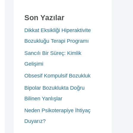
r
c
Son Yazılar
h
Dikkat Eksikliği Hiperaktivite
f
Bozukluğu Terapi Programı
o
Sancılı Bir Süreç: Kimlik
r
Gelişimi
:
Obsesif Kompulsif Bozukluk
Bipolar Bozuklukta Doğru
Bilinen Yanlışlar
Neden Psikoterapiye İhtiyaç
Duyarız?