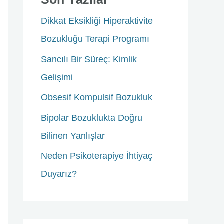
h
Dikkat Eksikliği Hiperaktivite
f
Bozukluğu Terapi Programı
o
Sancılı Bir Süreç: Kimlik
r
Gelişimi
:
Obsesif Kompulsif Bozukluk
Bipolar Bozuklukta Doğru
Bilinen Yanlışlar
Neden Psikoterapiye İhtiyaç
Duyarız?