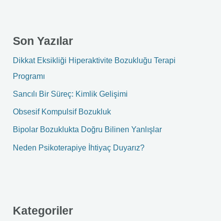
a
r
Son Yazılar
c
h
Dikkat Eksikliği Hiperaktivite Bozukluğu Terapi
f
Programı
o
Sancılı Bir Süreç: Kimlik Gelişimi
r
Obsesif Kompulsif Bozukluk
:
Bipolar Bozuklukta Doğru Bilinen Yanlışlar
Neden Psikoterapiye İhtiyaç Duyarız?
Kategoriler